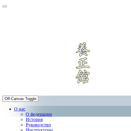
Off-Canvas Toggle
О нас
О федерации
История
Руководство
Инструкторы