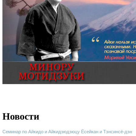
Новости
Семинар по Айкидо и Айкидзюдзюцу Ёсейкан и Тэнсинсё-дэн 