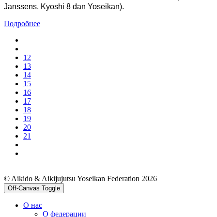
Janssens, Kyoshi 8 dan Yoseikan).
Подробнее
12
13
14
15
16
17
18
19
20
21
© Aikido & Aikijujutsu Yoseikan Federation 2026
Off-Canvas Toggle
О нас
О федерации